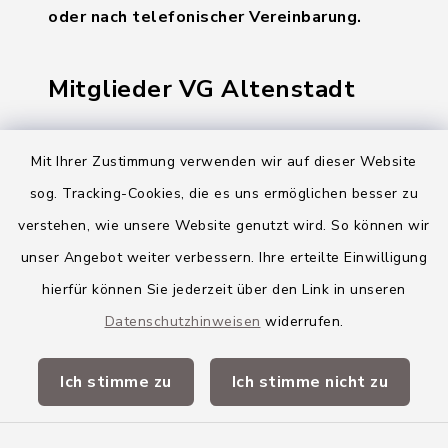
oder nach telefonischer Vereinbarung.
Mitglieder VG Altenstadt
Markt Altenstadt
Mit Ihrer Zustimmung verwenden wir auf dieser Website
Markt Kellmünz
sog. Tracking-Cookies, die es uns ermöglichen besser zu
Gemeinde Osterberg
verstehen, wie unsere Website genutzt wird. So können wir
unser Angebot weiter verbessern. Ihre erteilte Einwilligung
VG Altenstadt
hierfür können Sie jederzeit über den Link in unseren
Datenschutzhinweisen
widerrufen.
Quicklinks
Ich stimme zu
Ich stimme nicht zu
Landkreis Neu-Ulm