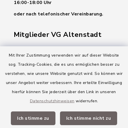
16:00-18:00 Uhr
oder nach telefonischer Vereinbarung.
Mitglieder VG Altenstadt
Markt Altenstadt
Mit Ihrer Zustimmung verwenden wir auf dieser Website
Markt Kellmünz
sog. Tracking-Cookies, die es uns ermöglichen besser zu
Gemeinde Osterberg
verstehen, wie unsere Website genutzt wird. So können wir
unser Angebot weiter verbessern. Ihre erteilte Einwilligung
VG Altenstadt
hierfür können Sie jederzeit über den Link in unseren
Datenschutzhinweisen
widerrufen.
Quicklinks
Ich stimme zu
Ich stimme nicht zu
Landkreis Neu-Ulm