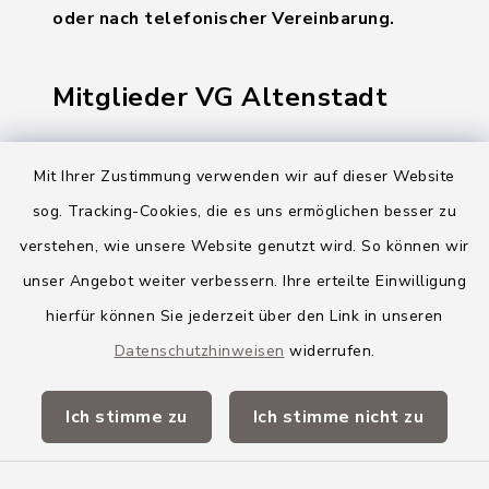
oder nach telefonischer Vereinbarung.
Mitglieder VG Altenstadt
Markt Altenstadt
Mit Ihrer Zustimmung verwenden wir auf dieser Website
Markt Kellmünz
sog. Tracking-Cookies, die es uns ermöglichen besser zu
Gemeinde Osterberg
verstehen, wie unsere Website genutzt wird. So können wir
unser Angebot weiter verbessern. Ihre erteilte Einwilligung
VG Altenstadt
hierfür können Sie jederzeit über den Link in unseren
Datenschutzhinweisen
widerrufen.
Quicklinks
Ich stimme zu
Ich stimme nicht zu
Landkreis Neu-Ulm