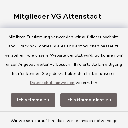
Mitglieder VG Altenstadt
Markt Altenstadt
Mit Ihrer Zustimmung verwenden wir auf dieser Website
Markt Kellmünz
sog. Tracking-Cookies, die es uns ermöglichen besser zu
Gemeinde Osterberg
verstehen, wie unsere Website genutzt wird. So können wir
unser Angebot weiter verbessern. Ihre erteilte Einwilligung
VG Altenstadt
hierfür können Sie jederzeit über den Link in unseren
Datenschutzhinweisen
widerrufen.
Quicklinks
Ich stimme zu
Ich stimme nicht zu
Landkreis Neu-Ulm
Wir weisen darauf hin, dass wir technisch notwendige