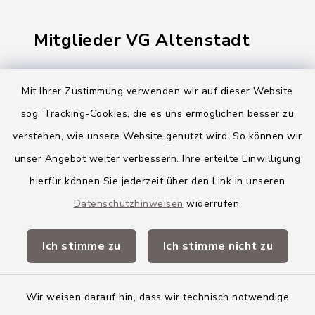
Mitglieder VG Altenstadt
Markt Altenstadt
Mit Ihrer Zustimmung verwenden wir auf dieser Website
Markt Kellmünz
sog. Tracking-Cookies, die es uns ermöglichen besser zu
Gemeinde Osterberg
verstehen, wie unsere Website genutzt wird. So können wir
unser Angebot weiter verbessern. Ihre erteilte Einwilligung
VG Altenstadt
hierfür können Sie jederzeit über den Link in unseren
Datenschutzhinweisen
widerrufen.
Quicklinks
Ich stimme zu
Ich stimme nicht zu
Landkreis Neu-Ulm
Wir weisen darauf hin, dass wir technisch notwendige