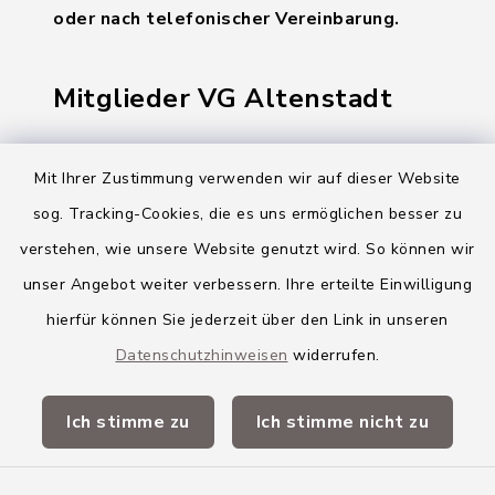
oder nach telefonischer Vereinbarung.
Mitglieder VG Altenstadt
Markt Altenstadt
Mit Ihrer Zustimmung verwenden wir auf dieser Website
Markt Kellmünz
sog. Tracking-Cookies, die es uns ermöglichen besser zu
Gemeinde Osterberg
verstehen, wie unsere Website genutzt wird. So können wir
unser Angebot weiter verbessern. Ihre erteilte Einwilligung
VG Altenstadt
hierfür können Sie jederzeit über den Link in unseren
Datenschutzhinweisen
widerrufen.
Quicklinks
Ich stimme zu
Ich stimme nicht zu
Landkreis Neu-Ulm