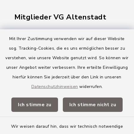
Mitglieder VG Altenstadt
Markt Altenstadt
Mit Ihrer Zustimmung verwenden wir auf dieser Website
Markt Kellmünz
sog. Tracking-Cookies, die es uns ermöglichen besser zu
Gemeinde Osterberg
verstehen, wie unsere Website genutzt wird. So können wir
unser Angebot weiter verbessern. Ihre erteilte Einwilligung
VG Altenstadt
hierfür können Sie jederzeit über den Link in unseren
Datenschutzhinweisen
widerrufen.
Quicklinks
Ich stimme zu
Ich stimme nicht zu
Landkreis Neu-Ulm
Wir weisen darauf hin, dass wir technisch notwendige