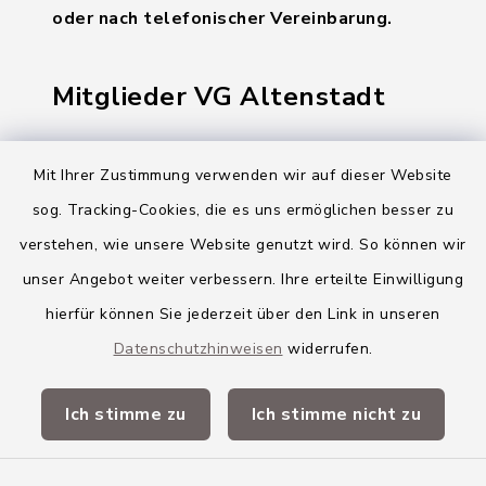
oder nach telefonischer Vereinbarung.
Mitglieder VG Altenstadt
Markt Altenstadt
Mit Ihrer Zustimmung verwenden wir auf dieser Website
Markt Kellmünz
sog. Tracking-Cookies, die es uns ermöglichen besser zu
Gemeinde Osterberg
verstehen, wie unsere Website genutzt wird. So können wir
unser Angebot weiter verbessern. Ihre erteilte Einwilligung
VG Altenstadt
hierfür können Sie jederzeit über den Link in unseren
Datenschutzhinweisen
widerrufen.
Quicklinks
Ich stimme zu
Ich stimme nicht zu
Landkreis Neu-Ulm