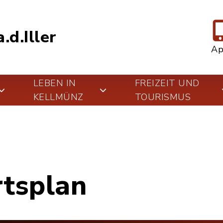
.d.Iller
A
LEBEN IN
FREIZEIT UND
KELLMÜNZ
TOURISMUS
rtsplan