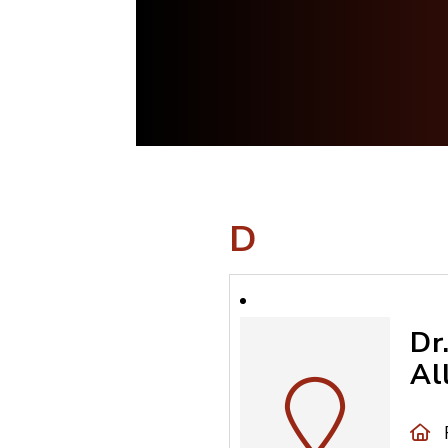
D
Dr
Al