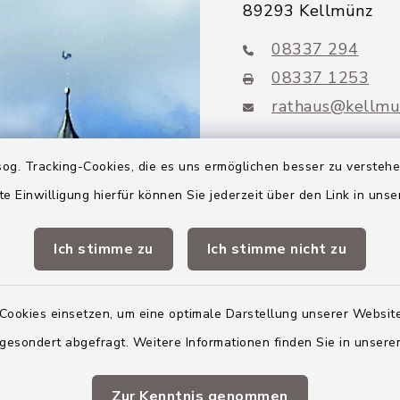
89293 Kellmünz
08337 294
08337 1253
rathaus@kellmu
og. Tracking-Cookies, die es uns ermöglichen besser zu versteh
te Einwilligung hierfür können Sie jederzeit über den Link in uns
Mitglieder VG
Altenstadt
Ich stimme zu
Ich stimme nicht zu
Markt Altenstadt
Markt Kellmünz
Cookies einsetzen, um eine optimale Darstellung unserer Website
 gesondert abgefragt. Weitere Informationen finden Sie in unser
Gemeinde Osterber
VG Altenstadt
Zur Kenntnis genommen