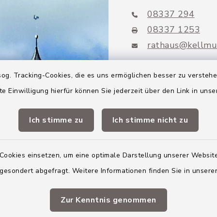
08337 294
08337 1253
rathaus@kellmu
og. Tracking-Cookies, die es uns ermöglichen besser zu versteh
te Einwilligung hierfür können Sie jederzeit über den Link in uns
Mitglieder VG
Altenstadt
Ich stimme zu
Ich stimme nicht zu
Markt Altenstadt
Cookies einsetzen, um eine optimale Darstellung unserer Website
Markt Kellmünz
 gesondert abgefragt. Weitere Informationen finden Sie in unser
Gemeinde Osterber
Zur Kenntnis genommen
VG Altenstadt