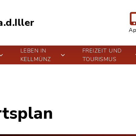
.d.Iller
A
LEBEN IN
FREIZEIT UND
KELLMÜNZ
TOURISMUS
rtsplan