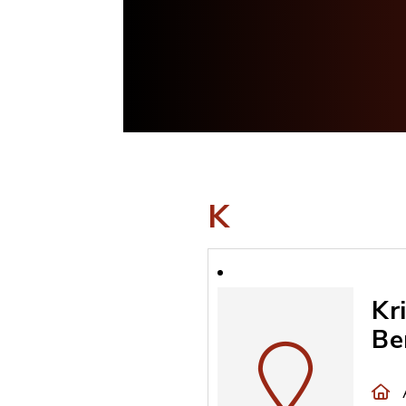
K
Kr
Be