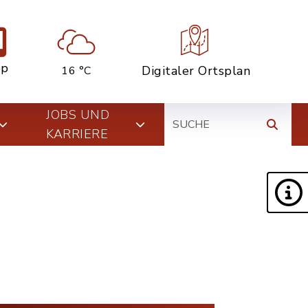
pp
Digitaler Ortsplan
16 °C
Suche
JOBS UND
KARRIERE