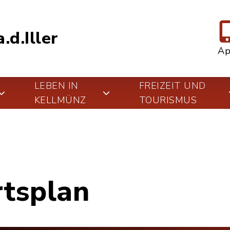
.d.Iller
A
LEBEN IN
FREIZEIT UND
KELLMÜNZ
TOURISMUS
rtsplan