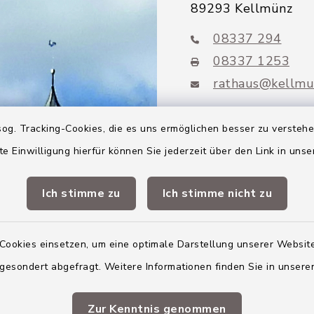
89293 Kellmünz
08337 294
08337 1253
rathaus@kellmu
og. Tracking-Cookies, die es uns ermöglichen besser zu versteh
te Einwilligung hierfür können Sie jederzeit über den Link in uns
Mitglieder VG
Altenstadt
Ich stimme zu
Ich stimme nicht zu
Markt Altenstadt
Cookies einsetzen, um eine optimale Darstellung unserer Website
Markt Kellmünz
 gesondert abgefragt. Weitere Informationen finden Sie in unser
Gemeinde Osterber
VG Altenstadt
Zur Kenntnis genommen