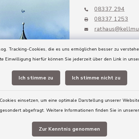
08337 294
08337 1253
rathaus@kellmu
og. Tracking-Cookies, die es uns ermöglichen besser zu versteh
te Einwilligung hierfür können Sie jederzeit über den Link in uns
Mitglieder VG
Altenstadt
Ich stimme zu
Ich stimme nicht zu
Markt Altenstadt
Cookies einsetzen, um eine optimale Darstellung unserer Website
Markt Kellmünz
 gesondert abgefragt. Weitere Informationen finden Sie in unser
Gemeinde Osterber
VG Altenstadt
Zur Kenntnis genommen