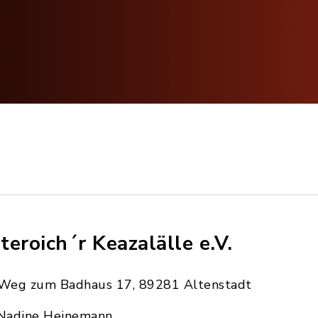
teroich´r Keazalälle e.V.
Weg zum Badhaus 17, 89281 Altenstadt
Nadine Heinemann