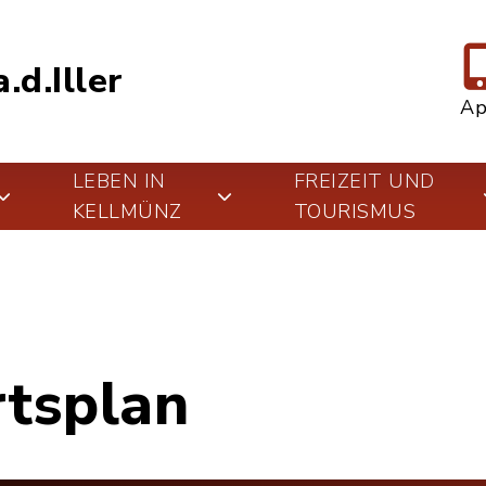
.d.Iller
A
LEBEN IN
FREIZEIT UND
KELLMÜNZ
TOURISMUS
rtsplan