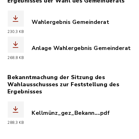
Ergebnisses der Wahl des Gemeinderats
Wahlergebnis Gemeinderat
(Dateiname: Bekanntmachung_abschl_
230,3 KB
Anlage Wahlergebnis Gemeinderat
(Dateiname: Kellmünz_Anlage_zur_Bek
268,8 KB
Bekanntmachung der Sitzung des
Wahlausschusses zur Feststellung des
Ergebnisses
Kellmünz_gez_Bekann....pdf
(Dateiname: Kellmünz_gez_Bekanntma
288,3 KB