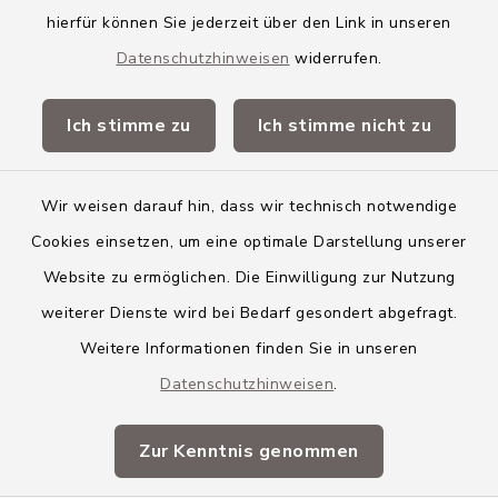
VG Altenstadt
hierfür können Sie jederzeit über den Link in unseren
Datenschutzhinweisen
widerrufen.
Quicklinks
Ich stimme zu
Ich stimme nicht zu
Landkreis Neu-Ulm
Wir weisen darauf hin, dass wir technisch notwendige
Cookies einsetzen, um eine optimale Darstellung unserer
Website zu ermöglichen. Die Einwilligung zur Nutzung
Kontakt
weiterer Dienste wird bei Bedarf gesondert abgefragt.
Weitere Informationen finden Sie in unseren
Barrierefreiheit
Datenschutzhinweisen
.
Datenschutz
Zur Kenntnis genommen
Impressum