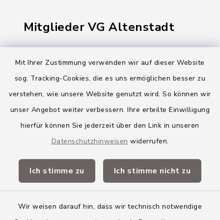
Mitglieder VG Altenstadt
Markt Altenstadt
Mit Ihrer Zustimmung verwenden wir auf dieser Website
Markt Kellmünz
sog. Tracking-Cookies, die es uns ermöglichen besser zu
Gemeinde Osterberg
verstehen, wie unsere Website genutzt wird. So können wir
unser Angebot weiter verbessern. Ihre erteilte Einwilligung
VG Altenstadt
hierfür können Sie jederzeit über den Link in unseren
Datenschutzhinweisen
widerrufen.
Quicklinks
Ich stimme zu
Ich stimme nicht zu
Landkreis Neu-Ulm
Wir weisen darauf hin, dass wir technisch notwendige