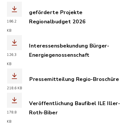
geförderte Projekte
Regionalbudget 2026
186,2
(Dateiname: Pressemitteiung_geförder
KB
Interessensbekundung Bürger-
Energiegenossenschaft
126,3
(Dateiname: Pressemitteilung_Intere
KB
Pressemitteilung Regio-Broschüre
(Dateiname: Pressemitteilung_Regio-B
218,6 KB
Veröffentlichung Baufibel ILE Iller-
Roth-Biber
178,8
(Dateiname: Pressemitteilung_Veroeffe
KB