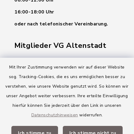
08:00-12:00 Uhr
16:00-18:00 Uhr
oder nach telefonischer Vereinbarung.
Mitglieder VG Altenstadt
Markt Altenstadt
Mit Ihrer Zustimmung verwenden wir auf dieser Website
Markt Kellmünz
sog. Tracking-Cookies, die es uns ermöglichen besser zu
Gemeinde Osterberg
verstehen, wie unsere Website genutzt wird. So können wir
unser Angebot weiter verbessern. Ihre erteilte Einwilligung
VG Altenstadt
hierfür können Sie jederzeit über den Link in unseren
Datenschutzhinweisen
widerrufen.
Quicklinks
Ich stimme zu
Ich stimme nicht zu