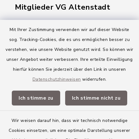
Mitglieder VG Altenstadt
Markt Altenstadt
Mit Ihrer Zustimmung verwenden wir auf dieser Website
Markt Kellmünz
sog. Tracking-Cookies, die es uns ermöglichen besser zu
Gemeinde Osterberg
verstehen, wie unsere Website genutzt wird. So können wir
unser Angebot weiter verbessern. Ihre erteilte Einwilligung
VG Altenstadt
hierfür können Sie jederzeit über den Link in unseren
Datenschutzhinweisen
widerrufen.
Quicklinks
Ich stimme zu
Ich stimme nicht zu
Landkreis Neu-Ulm
Wir weisen darauf hin, dass wir technisch notwendige
Cookies einsetzen, um eine optimale Darstellung unserer