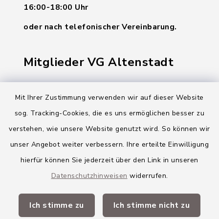
16:00-18:00 Uhr
oder nach telefonischer Vereinbarung.
Mitglieder VG Altenstadt
Markt Altenstadt
Mit Ihrer Zustimmung verwenden wir auf dieser Website
Markt Kellmünz
sog. Tracking-Cookies, die es uns ermöglichen besser zu
Gemeinde Osterberg
verstehen, wie unsere Website genutzt wird. So können wir
unser Angebot weiter verbessern. Ihre erteilte Einwilligung
VG Altenstadt
hierfür können Sie jederzeit über den Link in unseren
Datenschutzhinweisen
widerrufen.
Quicklinks
Ich stimme zu
Ich stimme nicht zu
Landkreis Neu-Ulm