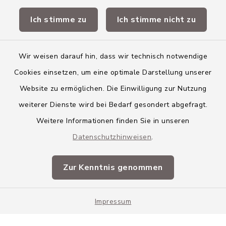
Ich stimme zu
Ich stimme nicht zu
Landkreis Neu-Ulm
Wir weisen darauf hin, dass wir technisch notwendige
Cookies einsetzen, um eine optimale Darstellung unserer
Website zu ermöglichen. Die Einwilligung zur Nutzung
Kontakt
weiterer Dienste wird bei Bedarf gesondert abgefragt.
Weitere Informationen finden Sie in unseren
Barrierefreiheit
Datenschutzhinweisen
.
Datenschutz
Zur Kenntnis genommen
Impressum
Impressum
Sitemap