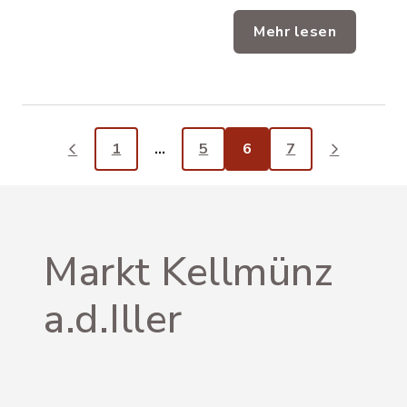
Mehr lesen
1
…
5
6
7
Markt Kellmünz
a.d.Iller