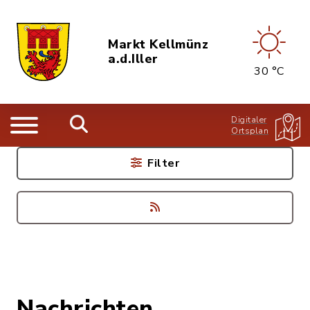
Markt Kellmünz
a.d.Iller
30 °C
Digitaler
Ortsplan
Filter
Nachrichten