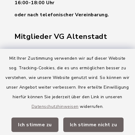
16:00-18:00 Uhr
oder nach telefonischer Vereinbarung.
Mitglieder VG Altenstadt
Markt Altenstadt
Mit Ihrer Zustimmung verwenden wir auf dieser Website
Markt Kellmünz
sog. Tracking-Cookies, die es uns ermöglichen besser zu
Gemeinde Osterberg
verstehen, wie unsere Website genutzt wird. So können wir
unser Angebot weiter verbessern. Ihre erteilte Einwilligung
VG Altenstadt
hierfür können Sie jederzeit über den Link in unseren
Datenschutzhinweisen
widerrufen.
Quicklinks
Ich stimme zu
Ich stimme nicht zu
Landkreis Neu-Ulm