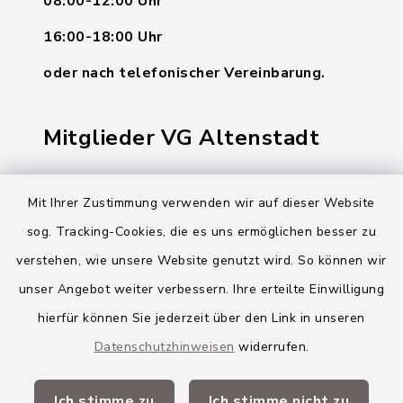
08:00-12:00 Uhr
16:00-18:00 Uhr
oder nach telefonischer Vereinbarung.
Mitglieder VG Altenstadt
Markt Altenstadt
Mit Ihrer Zustimmung verwenden wir auf dieser Website
Markt Kellmünz
sog. Tracking-Cookies, die es uns ermöglichen besser zu
Gemeinde Osterberg
verstehen, wie unsere Website genutzt wird. So können wir
unser Angebot weiter verbessern. Ihre erteilte Einwilligung
VG Altenstadt
hierfür können Sie jederzeit über den Link in unseren
Datenschutzhinweisen
widerrufen.
Quicklinks
Ich stimme zu
Ich stimme nicht zu