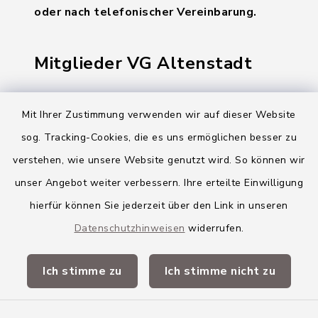
oder nach telefonischer Vereinbarung.
Mitglieder VG Altenstadt
Markt Altenstadt
Mit Ihrer Zustimmung verwenden wir auf dieser Website
Markt Kellmünz
sog. Tracking-Cookies, die es uns ermöglichen besser zu
Gemeinde Osterberg
verstehen, wie unsere Website genutzt wird. So können wir
unser Angebot weiter verbessern. Ihre erteilte Einwilligung
VG Altenstadt
hierfür können Sie jederzeit über den Link in unseren
Datenschutzhinweisen
widerrufen.
Quicklinks
Ich stimme zu
Ich stimme nicht zu
Landkreis Neu-Ulm