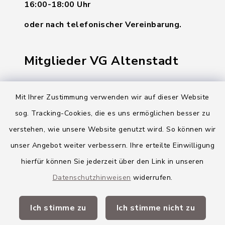
16:00-18:00 Uhr
oder nach telefonischer Vereinbarung.
Mitglieder VG Altenstadt
Markt Altenstadt
Mit Ihrer Zustimmung verwenden wir auf dieser Website
Markt Kellmünz
sog. Tracking-Cookies, die es uns ermöglichen besser zu
Gemeinde Osterberg
verstehen, wie unsere Website genutzt wird. So können wir
unser Angebot weiter verbessern. Ihre erteilte Einwilligung
VG Altenstadt
hierfür können Sie jederzeit über den Link in unseren
Datenschutzhinweisen
widerrufen.
Quicklinks
Ich stimme zu
Ich stimme nicht zu
Landkreis Neu-Ulm