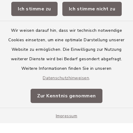
Ich stimme zu
Ich stimme nicht zu
Landkreis Neu-Ulm
Wir weisen darauf hin, dass wir technisch notwendige
Cookies einsetzen, um eine optimale Darstellung unserer
Website zu ermöglichen. Die Einwilligung zur Nutzung
Kontakt
weiterer Dienste wird bei Bedarf gesondert abgefragt.
Weitere Informationen finden Sie in unseren
Barrierefreiheit
Datenschutzhinweisen
.
Datenschutz
Zur Kenntnis genommen
Impressum
Impressum
Sitemap
Cookie-Einstellungen