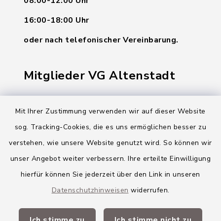
08:00-12:00 Uhr
16:00-18:00 Uhr
oder nach telefonischer Vereinbarung.
Mitglieder VG Altenstadt
Markt Altenstadt
Mit Ihrer Zustimmung verwenden wir auf dieser Website
Markt Kellmünz
sog. Tracking-Cookies, die es uns ermöglichen besser zu
Gemeinde Osterberg
verstehen, wie unsere Website genutzt wird. So können wir
unser Angebot weiter verbessern. Ihre erteilte Einwilligung
VG Altenstadt
hierfür können Sie jederzeit über den Link in unseren
Datenschutzhinweisen
widerrufen.
Quicklinks
Ich stimme zu
Ich stimme nicht zu