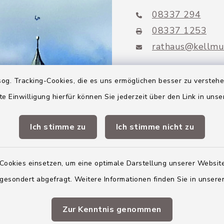
08337 294
08337 1253
rathaus@kellmu
og. Tracking-Cookies, die es uns ermöglichen besser zu versteh
te Einwilligung hierfür können Sie jederzeit über den Link in uns
Mitglieder VG
Altenstadt
Ich stimme zu
Ich stimme nicht zu
Markt Altenstadt
Markt Kellmünz
Cookies einsetzen, um eine optimale Darstellung unserer Website
 gesondert abgefragt. Weitere Informationen finden Sie in unser
Gemeinde Osterber
VG Altenstadt
Zur Kenntnis genommen