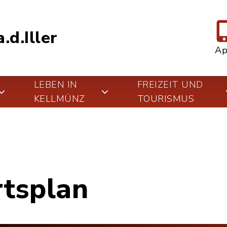
.d.Iller
A
LEBEN IN
FREIZEIT UND
KELLMÜNZ
TOURISMUS
rtsplan