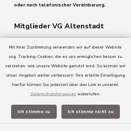
oder nach telefonischer Vereinbarung.
Mitglieder VG Altenstadt
Markt Altenstadt
Mit Ihrer Zustimmung verwenden wir auf dieser Website
Markt Kellmünz
sog. Tracking-Cookies, die es uns ermöglichen besser zu
Gemeinde Osterberg
verstehen, wie unsere Website genutzt wird. So können wir
unser Angebot weiter verbessern. Ihre erteilte Einwilligung
VG Altenstadt
hierfür können Sie jederzeit über den Link in unseren
Datenschutzhinweisen
widerrufen.
Quicklinks
Ich stimme zu
Ich stimme nicht zu
Landkreis Neu-Ulm