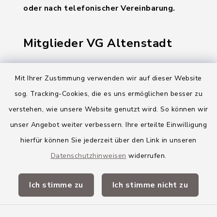
oder nach telefonischer Vereinbarung.
Mitglieder VG Altenstadt
Markt Altenstadt
Mit Ihrer Zustimmung verwenden wir auf dieser Website
Markt Kellmünz
sog. Tracking-Cookies, die es uns ermöglichen besser zu
Gemeinde Osterberg
verstehen, wie unsere Website genutzt wird. So können wir
unser Angebot weiter verbessern. Ihre erteilte Einwilligung
VG Altenstadt
hierfür können Sie jederzeit über den Link in unseren
Datenschutzhinweisen
widerrufen.
Quicklinks
Ich stimme zu
Ich stimme nicht zu
Landkreis Neu-Ulm