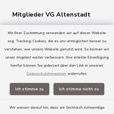
Mitglieder VG Altenstadt
Markt Altenstadt
Mit Ihrer Zustimmung verwenden wir auf dieser Website
Markt Kellmünz
sog. Tracking-Cookies, die es uns ermöglichen besser zu
Gemeinde Osterberg
verstehen, wie unsere Website genutzt wird. So können wir
unser Angebot weiter verbessern. Ihre erteilte Einwilligung
VG Altenstadt
hierfür können Sie jederzeit über den Link in unseren
Datenschutzhinweisen
widerrufen.
Quicklinks
Ich stimme zu
Ich stimme nicht zu
Landkreis Neu-Ulm
Wir weisen darauf hin, dass wir technisch notwendige