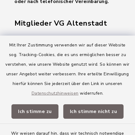
oder nach telefonischer Vereinbarung.
Mitglieder VG Altenstadt
Markt Altenstadt
Mit Ihrer Zustimmung verwenden wir auf dieser Website
Markt Kellmünz
sog. Tracking-Cookies, die es uns ermöglichen besser zu
Gemeinde Osterberg
verstehen, wie unsere Website genutzt wird. So können wir
unser Angebot weiter verbessern. Ihre erteilte Einwilligung
VG Altenstadt
hierfür können Sie jederzeit über den Link in unseren
Datenschutzhinweisen
widerrufen.
Quicklinks
Ich stimme zu
Ich stimme nicht zu
Landkreis Neu-Ulm
Wir weisen darauf hin, dass wir technisch notwendige