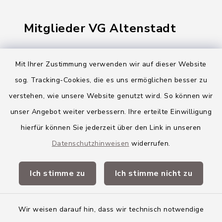
Mitglieder VG Altenstadt
Markt Altenstadt
Mit Ihrer Zustimmung verwenden wir auf dieser Website
Markt Kellmünz
sog. Tracking-Cookies, die es uns ermöglichen besser zu
Gemeinde Osterberg
verstehen, wie unsere Website genutzt wird. So können wir
unser Angebot weiter verbessern. Ihre erteilte Einwilligung
VG Altenstadt
hierfür können Sie jederzeit über den Link in unseren
Datenschutzhinweisen
widerrufen.
Quicklinks
Ich stimme zu
Ich stimme nicht zu
Landkreis Neu-Ulm
Wir weisen darauf hin, dass wir technisch notwendige