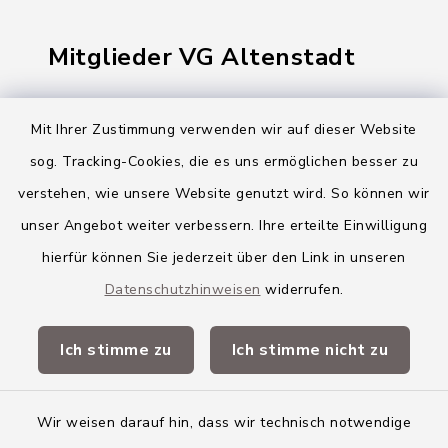
Mitglieder VG Altenstadt
Markt Altenstadt
Mit Ihrer Zustimmung verwenden wir auf dieser Website
Markt Kellmünz
sog. Tracking-Cookies, die es uns ermöglichen besser zu
Gemeinde Osterberg
verstehen, wie unsere Website genutzt wird. So können wir
unser Angebot weiter verbessern. Ihre erteilte Einwilligung
VG Altenstadt
hierfür können Sie jederzeit über den Link in unseren
Datenschutzhinweisen
widerrufen.
Quicklinks
Ich stimme zu
Ich stimme nicht zu
Landkreis Neu-Ulm
Wir weisen darauf hin, dass wir technisch notwendige