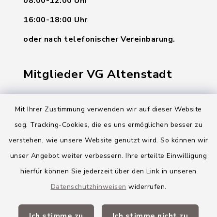
08:00-12:00 Uhr
16:00-18:00 Uhr
oder nach telefonischer Vereinbarung.
Mitglieder VG Altenstadt
Markt Altenstadt
Mit Ihrer Zustimmung verwenden wir auf dieser Website
Markt Kellmünz
sog. Tracking-Cookies, die es uns ermöglichen besser zu
Gemeinde Osterberg
verstehen, wie unsere Website genutzt wird. So können wir
unser Angebot weiter verbessern. Ihre erteilte Einwilligung
VG Altenstadt
hierfür können Sie jederzeit über den Link in unseren
Datenschutzhinweisen
widerrufen.
Quicklinks
Ich stimme zu
Ich stimme nicht zu