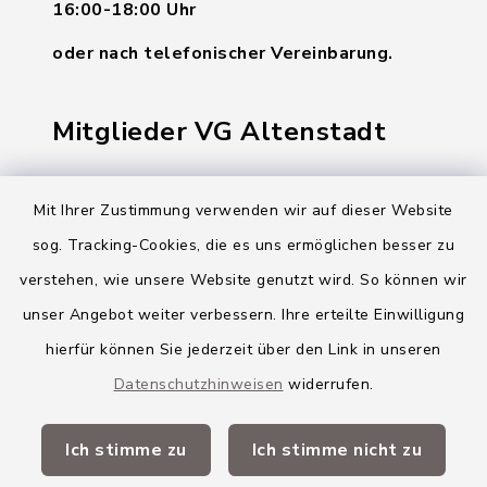
16:00-18:00 Uhr
oder nach telefonischer Vereinbarung.
Mitglieder VG Altenstadt
Markt Altenstadt
Mit Ihrer Zustimmung verwenden wir auf dieser Website
Markt Kellmünz
sog. Tracking-Cookies, die es uns ermöglichen besser zu
Gemeinde Osterberg
verstehen, wie unsere Website genutzt wird. So können wir
unser Angebot weiter verbessern. Ihre erteilte Einwilligung
VG Altenstadt
hierfür können Sie jederzeit über den Link in unseren
Datenschutzhinweisen
widerrufen.
Quicklinks
Ich stimme zu
Ich stimme nicht zu
Landkreis Neu-Ulm