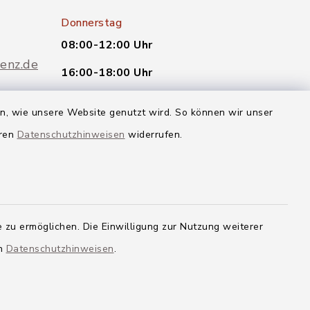
Donnerstag
08:00-12:00 Uhr
enz.de
16:00-18:00 Uhr
oder nach telefonischer
en, wie unsere Website genutzt wird. So können wir unser
Vereinbarung.
eren
Datenschutzhinweisen
widerrufen.
Quicklinks
Landkreis Neu-Ulm
 zu ermöglichen. Die Einwilligung zur Nutzung weiterer
en
Datenschutzhinweisen
.
g