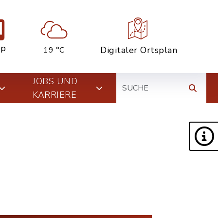
pp
Digitaler Ortsplan
19 °C
Suche
JOBS UND
KARRIERE