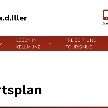
.d.Iller
A
LEBEN IN
FREIZEIT UND
KELLMÜNZ
TOURISMUS
rtsplan