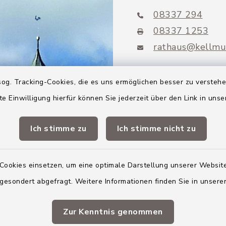
08337 294
08337 1253
rathaus@kellmu
og. Tracking-Cookies, die es uns ermöglichen besser zu versteh
te Einwilligung hierfür können Sie jederzeit über den Link in uns
Mitglieder VG
Altenstadt
Ich stimme zu
Ich stimme nicht zu
Markt Altenstadt
Markt Kellmünz
Cookies einsetzen, um eine optimale Darstellung unserer Website
 gesondert abgefragt. Weitere Informationen finden Sie in unser
Gemeinde Osterber
VG Altenstadt
Zur Kenntnis genommen