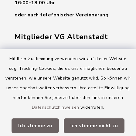
16:00-18:00 Uhr
oder nach telefonischer Vereinbarung.
Mitglieder VG Altenstadt
Markt Altenstadt
Mit Ihrer Zustimmung verwenden wir auf dieser Website
Markt Kellmünz
sog. Tracking-Cookies, die es uns ermöglichen besser zu
Gemeinde Osterberg
verstehen, wie unsere Website genutzt wird. So können wir
unser Angebot weiter verbessern. Ihre erteilte Einwilligung
VG Altenstadt
hierfür können Sie jederzeit über den Link in unseren
Datenschutzhinweisen
widerrufen.
Quicklinks
Ich stimme zu
Ich stimme nicht zu
Landkreis Neu-Ulm